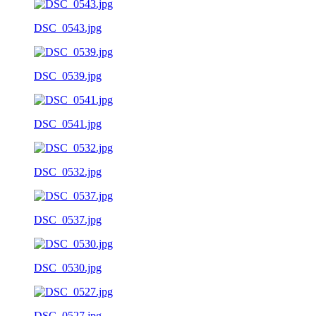
DSC_0543.jpg
DSC_0539.jpg
DSC_0541.jpg
DSC_0532.jpg
DSC_0537.jpg
DSC_0530.jpg
DSC_0527.jpg