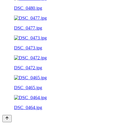
DSC_0480.jpg
DSC_0477.jpg
DSC_0473.jpg
DSC_0472.jpg
DSC_0465.jpg
DSC_0464.jpg