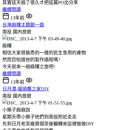
其實這天過了很久才把這篇PO出分享
繼續閱讀
13年前
台灣麻糬主題館一遊
南投
國內旅遊
麻糬
相信大家很孰悉的一樣的民生食用的產物
然而您知道他的製作過程嗎?
今天就來一趟麻糬之旅吧!
繼續閱讀
13年前
日月潭-貓頭鷹之家DIY
南投
國內旅遊
小猴子麻麻說
星期天帶小猴子他們到南投附近走走
先到日月老茶廠買個茶後輾轉來這裡做做DIY