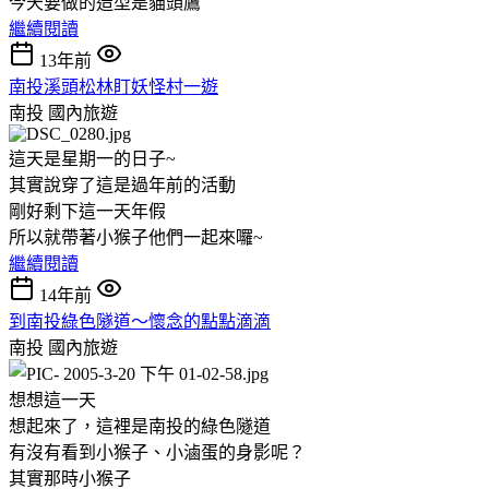
今天要做的造型是貓頭鷹
繼續閱讀
13年前
南投溪頭松林盯妖怪村一遊
南投
國內旅遊
這天是星期一的日子~
其實說穿了這是過年前的活動
剛好剩下這一天年假
所以就帶著小猴子他們一起來囉~
繼續閱讀
14年前
到南投綠色隧道～懷念的點點滴滴
南投
國內旅遊
想想這一天
想起來了，這裡是南投的綠色隧道
有沒有看到小猴子、小滷蛋的身影呢？
其實那時小猴子