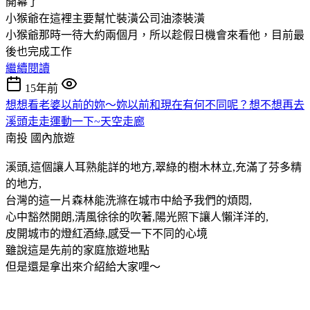
開幕了
小猴爺在這裡主要幫忙裝潢公司油漆裝潢
小猴爺那時一待大約兩個月，所以趁假日機會來看他，目前最
後也完成工作
繼續閱讀
15年前
想想看老婆以前的妳～妳以前和現在有何不同呢？想不想再去
溪頭走走運動一下~天空走廊
南投
國內旅遊
溪頭,這個讓人耳熟能詳的地方,翠綠的樹木林立,充滿了芬多精
的地方,
台灣的這一片森林能洗滌在城市中給予我們的煩悶,
心中豁然開朗,清風徐徐的吹著,陽光照下讓人懶洋洋的,
皮開城市的燈紅酒綠,感受一下不同的心境
雖說這是先前的家庭旅遊地點
但是還是拿出來介紹給大家哩～