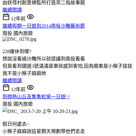
由妖怪村創意總監所打造茶二指故事館
繼續閱讀
12年前
連續假期一日遊到2014南投沙雕藝術節
南投
國內旅遊
228連休到哪?
想說沒看過沙雕所以就提議到南投看看
但是看到國道3號滿滿是車就感到害怕,因為開車是小猴子拔拔
我不是小猴子麻麻她
繼續閱讀
12年前
到微熱山丘及集集蛇窯一日遊^^
南投
國內旅遊
假日何處去~
小猴子麻麻說這星期天規劃帶他們走走