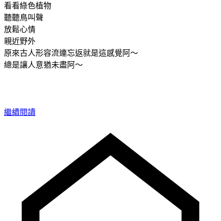
看看綠色植物
聽聽鳥叫聲
放鬆心情
親近野外
原來古人形容流連忘返就是這感覺阿～
總是讓人意猶未盡阿～
繼續閱讀